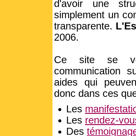
d'avoir une stru
simplement un com
transparente.
L'E
2006.
Ce site se v
communication su
aides qui peuven
donc dans ces quel
Les
manifestati
Les
rendez-vou
Des
témoignag