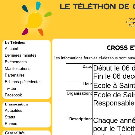
Le Téléthon de 
Asso
Compt
Fait
Le Téléthon
Cross e
Accueil
Dernières minutes
Les informations fournies ci-dessous sont susc
Evénements
Date:
Début le 06
Manifestations
Fin le 06 de
Partenaires
Editions précédentes
Lieu:
Ecole à Sain
Twitter
Organisation:
Ecole de Sai
Facebook
Responsable:
L'association
Actualités
Statut
Description:
Chaque année
Bureau
pour le Télét
Généralités