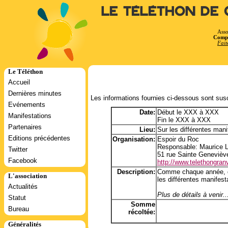
Le Téléthon de 
Asso
Compt
Fait
Le Téléthon
Accueil
Dernières minutes
Les informations fournies ci-dessous sont susc
Evénements
Date:
Début le XXX à XXX
Manifestations
Fin le XXX à XXX
Partenaires
Lieu:
Sur les différentes mani
Editions précédentes
Organisation:
Espoir du Roc
Responsable: Maurice 
Twitter
51 rue Sainte Genevièv
Facebook
http://www.telethongranvi
Description:
Comme chaque année, dif
L'association
les différentes manifes
Actualités
Plus de détails à venir..
Statut
Somme
Bureau
récoltée:
Généralités