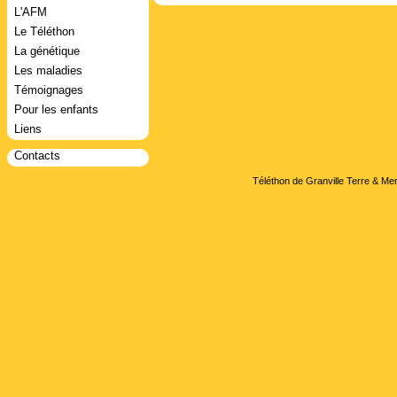
L'AFM
Le Téléthon
La génétique
Les maladies
Témoignages
Pour les enfants
Liens
Contacts
Téléthon de Granville Terre & Mer