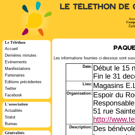
Le Téléthon de 
Asso
Compt
Fait
Le Téléthon
Paque
Accueil
Dernières minutes
Les informations fournies ci-dessous sont susc
Evénements
Date:
Début le 15
Manifestations
Fin le 31 de
Partenaires
Editions précédentes
Lieu:
Magasins E.L
Twitter
Organisation:
Espoir du Ro
Facebook
Responsable
L'association
51 rue Saint
Actualités
Statut
http://www.tel
Bureau
Description:
Des bénévole
Généralités