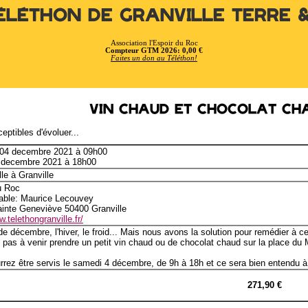
éléthon de Granville Terre 
Association l'Espoir du Roc
Compteur GTM 2026: 0,00 €
Faites un don au Téléthon!
Vin chaud et chocolat ch
eptibles d'évoluer...
 04 decembre 2021 à 09h00
4 decembre 2021 à 18h00
lle à Granville
u Roc
ble: Maurice Lecouvey
ainte Geneviève 50400 Granville
w.telethongranville.fr/
e décembre, l'hiver, le froid... Mais nous avons la solution pour remédier à cet
 pas à venir prendre un petit vin chaud ou de chocolat chaud sur la place du
rez être servis le samedi 4 décembre, de 9h à 18h et ce sera bien entendu à 
271,90 €