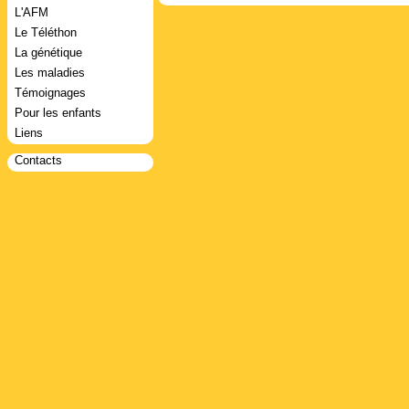
L'AFM
Le Téléthon
La génétique
Les maladies
Témoignages
Pour les enfants
Liens
Contacts