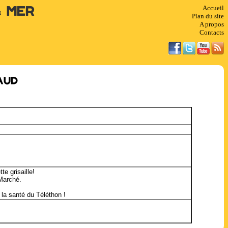
Accueil
& Mer
Plan du site
A propos
Contacts
aud
te grisaille!
 Marché.
la santé du Téléthon !