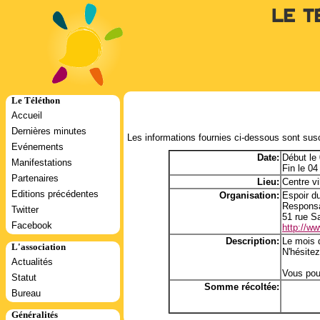
Le T
Le Téléthon
Accueil
Dernières minutes
Les informations fournies ci-dessous sont susc
Evénements
Date:
Début le
Manifestations
Fin le 0
Partenaires
Lieu:
Centre vi
Editions précédentes
Organisation:
Espoir d
Responsa
Twitter
51 rue S
Facebook
http://ww
Description:
Le mois d
L'association
N'hésitez
Actualités
Vous pour
Statut
Somme récoltée:
Bureau
Généralités