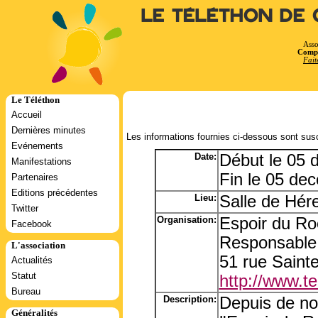
Le Téléthon de 
Asso
Compt
Fait
Le Téléthon
Accueil
Dernières minutes
Les informations fournies ci-dessous sont susc
Evénements
Date:
Début le 05
Manifestations
Fin le 05 de
Partenaires
Editions précédentes
Lieu:
Salle de Hére
Twitter
Organisation:
Espoir du Ro
Facebook
Responsable
L'association
51 rue Saint
Actualités
Statut
http://www.tel
Bureau
Description:
Depuis de n
Généralités