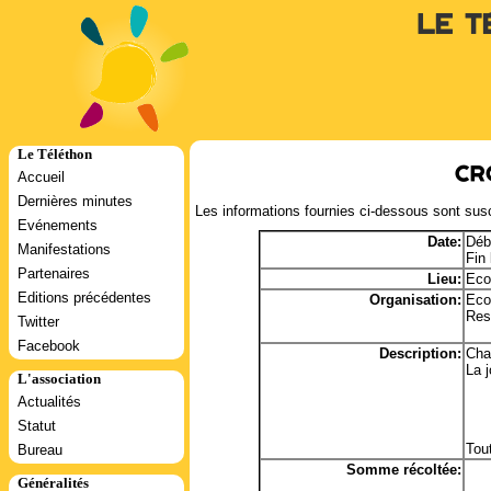
Le T
Le Téléthon
Cr
Accueil
Dernières minutes
Les informations fournies ci-dessous sont susc
Evénements
Date:
Déb
Manifestations
Fin
Partenaires
Lieu:
Eco
Editions précédentes
Organisation:
Eco
Res
Twitter
Facebook
Description:
Cha
La 
L'association
Actualités
Statut
Tout
Bureau
Somme récoltée:
Généralités