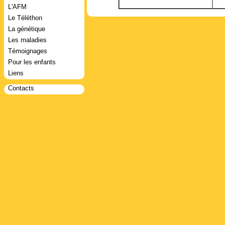
L'AFM
Le Téléthon
La génétique
Les maladies
Témoignages
Pour les enfants
Liens
Contacts