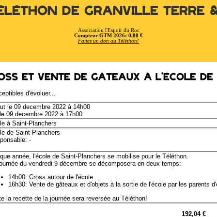
éléthon de Granville Terre 
Association l'Espoir du Roc
Compteur GTM 2026: 0,00 €
Faites un don au Téléthon!
oss et vente de gâteaux à l'école de
eptibles d'évoluer...
ut le 09 decembre 2022 à 14h00
 le 09 decembre 2022 à 17h00
le à Saint-Planchers
le de Saint-Planchers
ponsable: -
que année, l'école de Saint-Planchers se mobilise pour le Téléthon.
journée du vendredi 9 décembre se décomposera en deux temps:
14h00: Cross autour de l'école
16h30: Vente de gâteaux et d'objets à la sortie de l'école par les parents d
e la recette de la journée sera reversée au Téléthon!
192,04 €