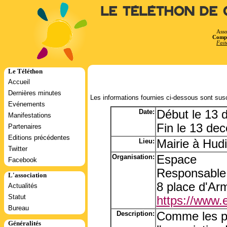
Le Téléthon de 
Asso
Compt
Fait
Le Téléthon
Accueil
Dernières minutes
Les informations fournies ci-dessous sont susc
Evénements
Date:
Début le 13
Manifestations
Fin le 13 de
Partenaires
Editions précédentes
Lieu:
Mairie à Hud
Twitter
Organisation:
Espace
Facebook
Responsable
L'association
8 place d'Ar
Actualités
Statut
https://www.
Bureau
Description:
Comme les pr
Généralités