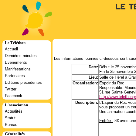
Le T
Le Téléthon
Accueil
Dernières minutes
Les informations fournies ci-dessous sont susc
Evénements
Date:
Début le 25 novembr
Manifestations
Fin le 25 novembre 
Partenaires
Lieu:
Salle de Hérel à Gran
Editions précédentes
Organisation:
Espoir du Roc
Responsable: Mauri
Twitter
51 rue Sainte Genev
Facebook
http://www.telethongra
Description:
L'Espoir du Roc vous 
L'association
vous proposer un con
Actualités
Une animation countr
Statut
Entrée :
8€ avec une 
Bureau
Généralités