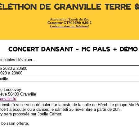
éléthon de Granville Terre 
Association l'Espoir du Roc
Compteur GTM 2026: 0,00 €
Faites un don au Téléthon!
Concert dansant - Mc Pals + démo
eptibles d'évoluer...
e 2023 à 20h00
2023 à 23h00
ville
ce Lecouvey
iève 50400 Granville
nville.fr/
invite à venir vous défouler sur la piste de la salle de Hérel. Le groupe Mc 
cert à écouter ou à danser, le samedi 25 novembre à partir de 20h.
y sera proposée par Joëlle Carnet.
boisson offerte.