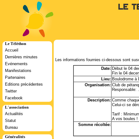
Le T
Le Téléthon
Accueil
Dernières minutes
Les informations fournies ci-dessous sont susc
Evénements
Date:
Début le 04 d
Manifestations
Fin le 04 dec
Partenaires
Lieu:
Boulodrome à D
Editions précédentes
Organisation:
Club de pétanq
Responsable: .
Twitter
Facebook
Description:
Comme chaque a
Celui-ci se dér
L'association
Actualités
Tarif : Minimu
A vos boules ! 
Statut
Somme récoltée:
Bureau
Généralités