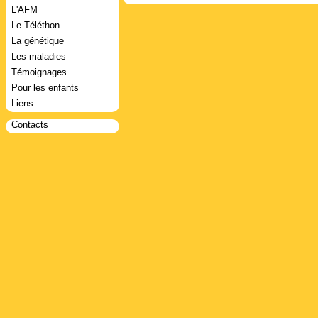
L'AFM
Le Téléthon
La génétique
Les maladies
Témoignages
Pour les enfants
Liens
Contacts