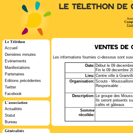
Le Téléthon de 
Asso
Compt
Fait
Le Téléthon
Ventes de 
Accueil
Dernières minutes
Les informations fournies ci-dessous sont susc
Evénements
Date:
Début le 09 decembr
Manifestations
Fin le 09 decembre 2
Partenaires
Lieu:
Centre ville à Granvill
Editions précédentes
Organisation:
Scouts - Moussaillon
Responsable: .
Twitter
Facebook
Description:
Le groupe des Moussai
Ils seront présents s
L'association
cafés et gâteaux.
Actualités
Somme
récoltée:
Statut
Bureau
Généralités