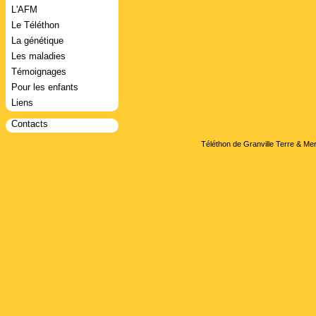
L'AFM
Le Téléthon
La génétique
Les maladies
Témoignages
Pour les enfants
Liens
Contacts
Téléthon de Granville Terre & Mer