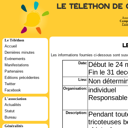
Le Téléthon de 
Asso
Compt
Fait
Le Téléthon
L
Accueil
Dernières minutes
Les informations fournies ci-dessous sont susc
Evénements
Date:
Début le 24 
Manifestations
Fin le 31 de
Partenaires
Editions précédentes
Lieu:
Non détermin
Twitter
Organisation:
individuel
Facebook
Responsable:
L'association
Actualités
Statut
Description:
Pendant toute
Bureau
tricoteuses 
Généralités