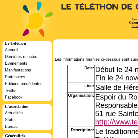
Le Téléthon de 
Asso
Compt
Fait
Le Téléthon
Accueil
Dernières minutes
Les informations fournies ci-dessous sont susc
Evénements
Date:
Début le 24
Manifestations
Fin le 24 no
Partenaires
Editions précédentes
Lieu:
Salle de Hére
Twitter
Organisation:
Espoir du Ro
Facebook
Responsable
L'association
51 rue Saint
Actualités
Statut
http://www.tel
Bureau
Description:
Le traditionn
Généralités