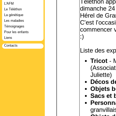
Téléthon appr
L'AFM
dimanche 24 
Le Téléthon
Hérel de Gran
La génétique
Les maladies
C'est l'occas
Témoignages
commencer v
Pour les enfants
:)
Liens
Contacts
Liste des exp
Tricot
- M
(Associat
Juliette)
Décos d
Objets b
Sacs et 
Personna
granvill