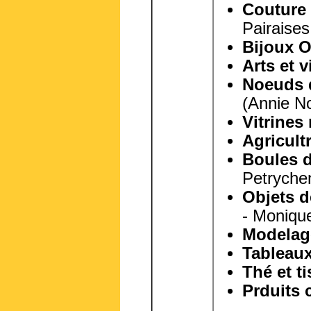
Couture
Pairaises
Bijoux O
Arts et v
Noeuds d
(Annie No
Vitrines
Agricultr
Boules d
Petryche
Objets d
- Moniqu
Modelag
Tableaux
Thé et t
Prduits 