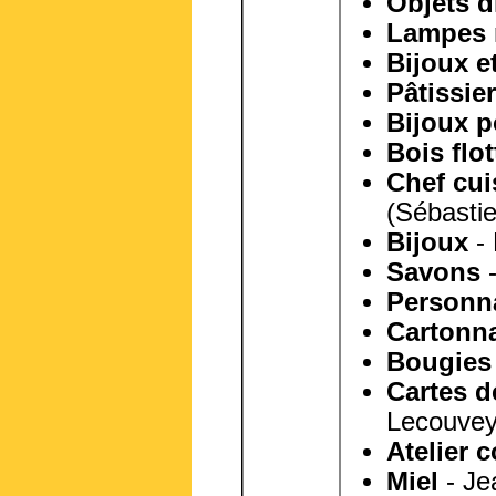
Objets d
Lampes 
Bijoux e
Pâtissier
Bijoux 
Bois flot
Chef cui
(Sébasti
Bijoux
- 
Savons
-
Personna
Cartonn
Bougies
Cartes d
Lecouve
Atelier 
Miel
- Je