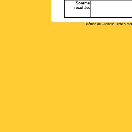
Somme
récoltée:
Téléthon de Granville Terre & Mer