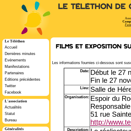
Le Téléthon de 
Asso
Compt
Fait
Le Téléthon
Films et exposition 
Accueil
Dernières minutes
Evénements
Les informations fournies ci-dessous sont susc
Manifestations
Date:
Début le 27 
Partenaires
Fin le 27 no
Editions précédentes
Twitter
Lieu:
Salle de Hére
Facebook
Organisation:
Espoir du Ro
L'association
Responsable
Actualités
51 rue Saint
Statut
Bureau
http://www.tel
Généralités
Description: