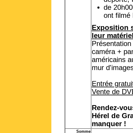
de 20h00 
ont filmé
Exposition s
leur matérie
Présentation 
caméra + pan
américains au
mur d'images 
Entrée gratuit
Vente de DVD
Rendez-vous
Hérel de Gr
manquer !
Somme