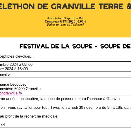
éléthon de Granville Terre 
Association l'Espoir du Roc
Compteur GTM 2026: 0,00 €
Faites un don au Téléthon!
Festival de la soupe - Soupe d
eptibles d'évoluer...
embre 2024 à 09h00
bre 2024 à 18h00
anville
urice Lecouvey
neviève 50400 Granville
ngranville.fr/
ième année consécutive, la soupe de poisson sera à l'honneur à Granville!
enir vous ravitailler pour tout l'hiver, le samedi 30 novembre de 9h à 18h, dans
 au profit de la recherche médicale!
er!