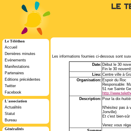
Le T
Le Téléthon
Accueil
Dernières minutes
Les informations fournies ci-dessous sont susc
Evénements
Date:
Début le 30 nov
Manifestations
Fin le 30 novem
Partenaires
Lieu:
Centre ville à Gr
Editions précédentes
Organisation:
Espoir du Roc
Responsable: Ma
Twitter
51 rue Sainte Ge
Facebook
http://www.teletho
Description:
Pour la dix-huit
L'association
Actualités
N'hésitez pas à v
Jonville).
Statut
Et c'est bien-sûr
Bureau
Venez vous régal
Généralités
Somme