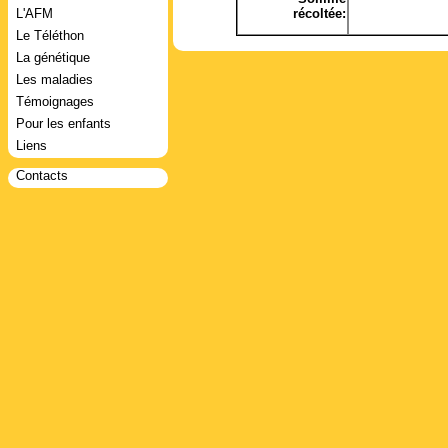
L'AFM
récoltée:
Le Téléthon
La génétique
Les maladies
Témoignages
Pour les enfants
Liens
Contacts