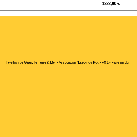
1222,00 €
Téléthon de Granville Terre & Mer - Association l'Espoir du Roc - v0.1 -
Faire un don!