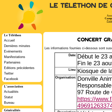
Le Téléthon de 
Asso
Compt
Fait
Le Téléthon
Concert gra
Accueil
Dernières minutes
Les informations fournies ci-dessous sont susc
Evénements
Date:
Début le 23 
Manifestations
Fin le 23 ao
Partenaires
Editions précédentes
Lieu:
Kiosque de la
Twitter
Organisation:
Donville Ani
Facebook
Responsable:
L'association
97 Route de 
Actualités
Statut
https://www.
Bureau
49691263374
Généralités