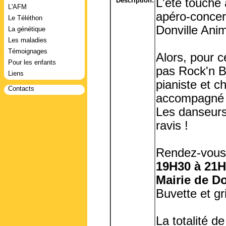
Description:
L'été touche à
L'AFM
apéro-concer
Le Téléthon
Donville Anim
La génétique
Les maladies
Témoignages
Alors, pour c
Pour les enfants
pas Rock'n B
Liens
pianiste et c
Contacts
accompagné d
Les danseurs
ravis !
Rendez-vous
19H30 à 21H
Mairie de Do
Buvette et gr
La totalité d