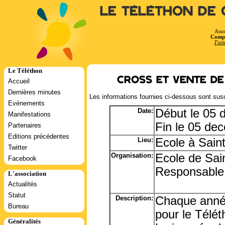
Le Téléthon de 
Asso
Compt
Fait
Le Téléthon
Cross et vente de
Accueil
Dernières minutes
Les informations fournies ci-dessous sont susc
Evénements
Date:
Début le 05
Manifestations
Fin le 05 de
Partenaires
Editions précédentes
Lieu:
Ecole à Sain
Twitter
Organisation:
Ecole de Sai
Facebook
Responsable:
L'association
Actualités
Statut
Description:
Chaque année
Bureau
pour le Télét
Généralités