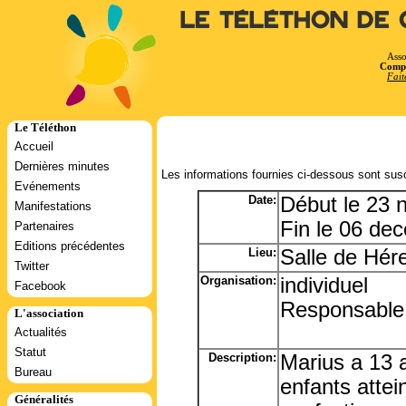
Le Téléthon de 
Asso
Compt
Fait
Le Téléthon
Accueil
Dernières minutes
Les informations fournies ci-dessous sont susc
Evénements
Date:
Début le 23
Manifestations
Fin le 06 de
Partenaires
Editions précédentes
Lieu:
Salle de Hére
Twitter
Organisation:
individuel
Facebook
Responsable
L'association
Actualités
Statut
Description:
Marius a 13 a
Bureau
enfants attei
Généralités