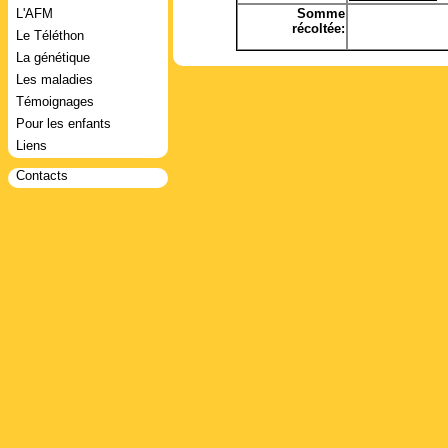
L'AFM
Somme
récoltée:
Le Téléthon
La génétique
Les maladies
Témoignages
Pour les enfants
Liens
Contacts