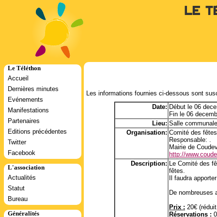
Le T
Le Téléthon
Accueil
Dernières minutes
Les informations fournies ci-dessous sont susc
Evénements
Date:
Début le 06 dec
Manifestations
Fin le 06 decem
Partenaires
Lieu:
Salle communale
Editions précédentes
Organisation:
Comité des fêtes
Responsable: .
Twitter
Mairie de Coudev
Facebook
http://www.coudev
Description:
Le Comité des fêt
L'association
fêtes.
Actualités
Il faudra apporte
Statut
De nombreuses ac
Bureau
Prix :
20€ (réduit
Généralités
Réservations :
0