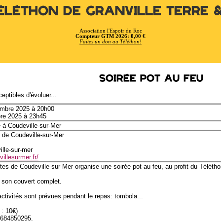
éléthon de Granville Terre 
Association l'Espoir du Roc
Compteur GTM 2026: 0,00 €
Faites un don au Téléthon!
Soirée pot au feu
eptibles d'évoluer...
embre 2025 à 20h00
bre 2025 à 23h45
 à Coudeville-sur-Mer
 de Coudeville-sur-Mer
ille-sur-mer
illesurmer.fr/
es de Coudeville-sur-Mer organise une soirée pot au feu, au profit du Télétho
r son couvert complet.
tivités sont prévues pendant le repas: tombola...
 : 10€)
684850295.