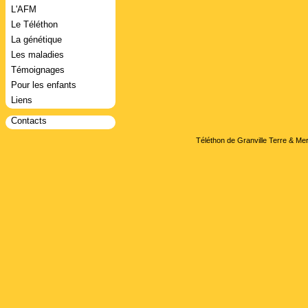
L'AFM
Le Téléthon
La génétique
Les maladies
Témoignages
Pour les enfants
Liens
Contacts
Téléthon de Granville Terre & Mer