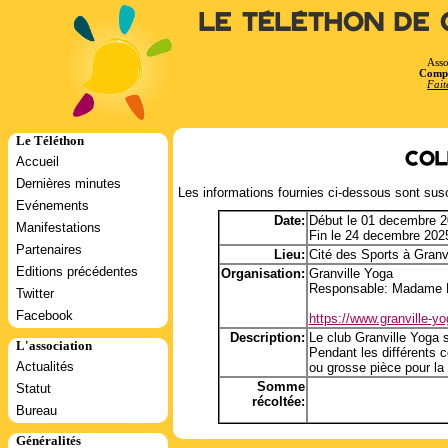
Le Téléthon de 
Asso
Compt
Fait
Le Téléthon
Col
Accueil
Dernières minutes
Les informations fournies ci-dessous sont susc
Evénements
Date:
Début le 01 decembre 2
Manifestations
Fin le 24 decembre 202
Partenaires
Lieu:
Cité des Sports à Granvi
Editions précédentes
Organisation:
Granville Yoga
Responsable: Madame L
Twitter
Facebook
https://www.granville-y
Description:
Le club Granville Yoga s
L'association
Pendant les différents 
Actualités
ou grosse pièce pour la
Somme
Statut
récoltée:
Bureau
Généralités