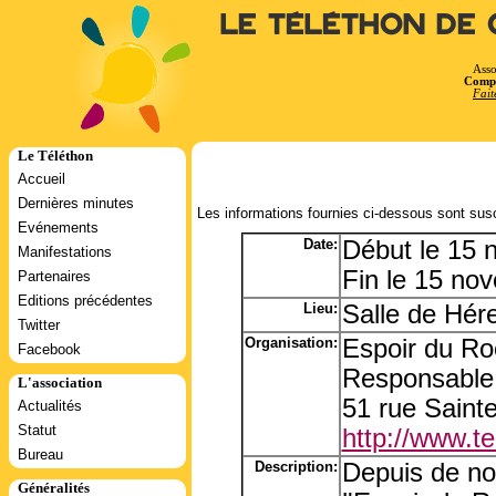
Le Téléthon de 
Asso
Compt
Fait
Le Téléthon
Accueil
Dernières minutes
Les informations fournies ci-dessous sont susc
Evénements
Date:
Début le 15
Manifestations
Fin le 15 no
Partenaires
Editions précédentes
Lieu:
Salle de Hére
Twitter
Organisation:
Espoir du Ro
Facebook
Responsable
L'association
51 rue Saint
Actualités
Statut
http://www.tel
Bureau
Description:
Depuis de n
Généralités