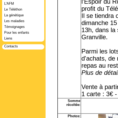
l'Espoir du R
L'AFM
profit du Tél
Le Téléthon
Il se tiendra 
La génétique
Les maladies
dimanche 15 
Témoignages
13h, dans la 
Pour les enfants
Granville.
Liens
Contacts
Parmi les lot
d'achats, de
repas au rest
Plus de détail
Vente à parti
1 carte : 3€ -
Somme
récoltée:
Photos: