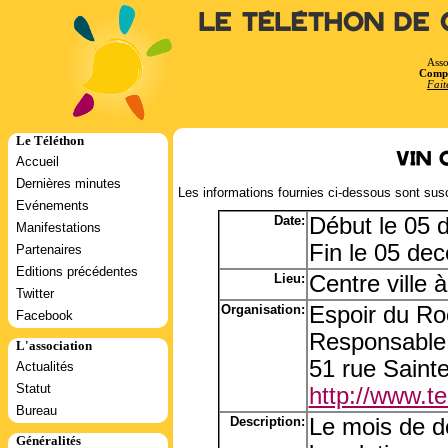
Le Téléthon de 
Asso
Compt
Fait
Le Téléthon
Vin
Accueil
Dernières minutes
Les informations fournies ci-dessous sont susc
Evénements
Date:
Début le 05
Manifestations
Fin le 05 de
Partenaires
Editions précédentes
Lieu:
Centre ville à
Twitter
Organisation:
Espoir du Ro
Facebook
Responsable
L'association
51 rue Saint
Actualités
Statut
http://www.tel
Bureau
Description:
Le mois de dé
Généralités