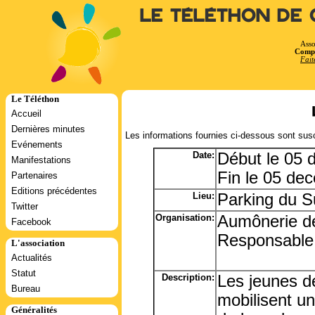
Le Téléthon de 
Asso
Compt
Fait
Le Téléthon
Accueil
Dernières minutes
Les informations fournies ci-dessous sont susc
Evénements
Date:
Début le 05
Manifestations
Fin le 05 de
Partenaires
Editions précédentes
Lieu:
Parking du S
Twitter
Organisation:
Aumônerie d
Facebook
Responsable:
L'association
Actualités
Statut
Description:
Les jeunes d
Bureau
mobilisent un
Généralités