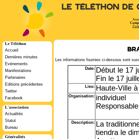
Le Téléthon de 
Asso
Compt
Fait
Le Téléthon
Br
Accueil
Dernières minutes
Les informations fournies ci-dessous sont susc
Evénements
Date:
Début le 17 j
Manifestations
Fin le 17 jui
Partenaires
Editions précédentes
Lieu:
Haute-Ville à
Twitter
Organisation:
individuel
Facebook
Responsable:
L'association
Actualités
Statut
Description:
La traditionn
Bureau
tiendra le dim
Généralités