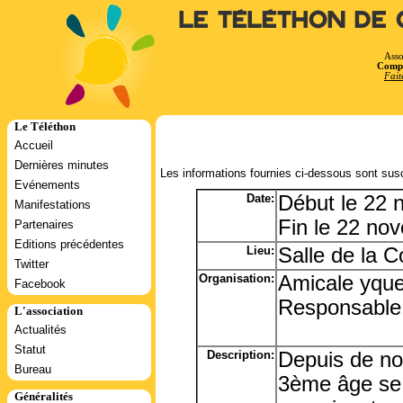
Le Téléthon de 
Asso
Compt
Fait
Le Téléthon
Accueil
Dernières minutes
Les informations fournies ci-dessous sont susc
Evénements
Date:
Début le 22
Manifestations
Fin le 22 no
Partenaires
Editions précédentes
Lieu:
Salle de la C
Twitter
Organisation:
Amicale yqu
Facebook
Responsable:
L'association
Actualités
Statut
Description:
Depuis de no
Bureau
3ème âge se 
Généralités