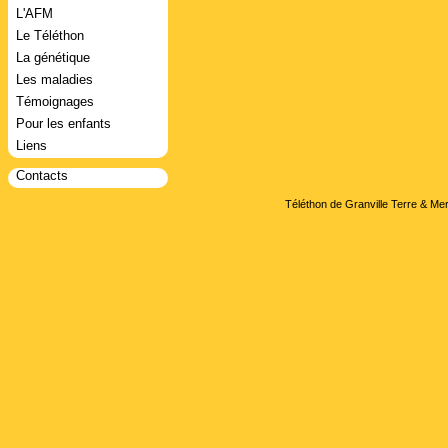
L'AFM
Le Téléthon
La génétique
Les maladies
Témoignages
Pour les enfants
Liens
Contacts
Téléthon de Granville Terre & Mer