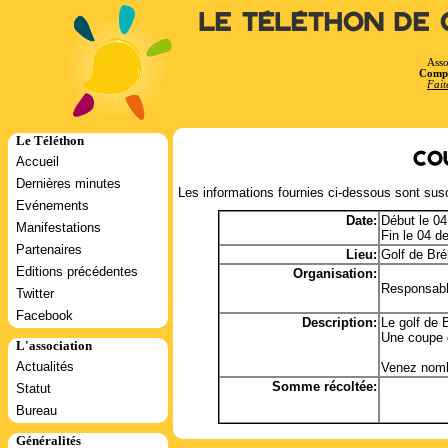
Le Téléthon de 
Asso
Compt
Fait
Le Téléthon
Co
Accueil
Dernières minutes
Les informations fournies ci-dessous sont susc
Evénements
Date:
Début le 0
Manifestations
Fin le 04 
Partenaires
Lieu:
Golf de Bré
Editions précédentes
Organisation:
Responsabl
Twitter
Facebook
Description:
Le golf de 
Une coupe d
L'association
Actualités
Venez nomb
Somme récoltée:
Statut
Bureau
Généralités