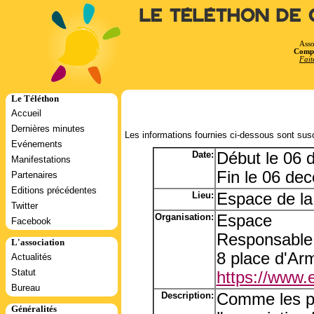
Le Téléthon de 
Asso
Compt
Fait
Le Téléthon
Accueil
Dernières minutes
Les informations fournies ci-dessous sont susc
Evénements
Date:
Début le 06
Manifestations
Fin le 06 de
Partenaires
Editions précédentes
Lieu:
Espace de la 
Twitter
Organisation:
Espace
Facebook
Responsable
L'association
8 place d'Ar
Actualités
Statut
https://www.
Bureau
Description:
Comme les pr
Généralités