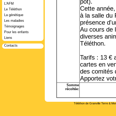
pot).
L'AFM
Cette année, 
Le Téléthon
à la salle d
La génétique
Les maladies
présence d'u
Témoignages
Au cours de l
Pour les enfants
diverses anim
Liens
Téléthon.
Contacts
Tarifs : 13 €
cartes en ve
des comités 
Apportez vot
Somme
récoltée:
Téléthon de Granville Terre & Mer