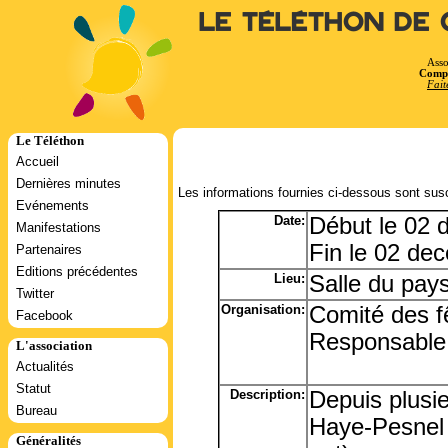
Le Téléthon de 
Asso
Compt
Fait
Le Téléthon
Accueil
Dernières minutes
Les informations fournies ci-dessous sont susc
Evénements
Date:
Début le 02
Manifestations
Fin le 02 de
Partenaires
Editions précédentes
Lieu:
Salle du pay
Twitter
Organisation:
Comité des f
Facebook
Responsable
L'association
Actualités
Statut
Description:
Depuis plusi
Bureau
Haye-Pesnel 
Généralités