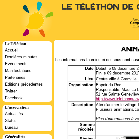
Le Téléthon de 
Asso
Compt
Fait
Le Téléthon
Anim
Accueil
Dernières minutes
Les informations fournies ci-dessous sont susc
Evénements
Date:
Début le 09 decembre 2
Manifestations
Fin le 09 decembre 201
Partenaires
Lieu:
Centre ville à Granville
Editions précédentes
Organisation:
Espoir du Roc
Responsable: Maurice 
Twitter
51 rue Sainte Genevièv
Facebook
http://www.telethongranvi
Description:
Afin d'animer le village
L'association
Plusieurs animations/co
Actualités
Plus d'informations à ven
Statut
Somme
Bureau
récoltée:
Généralités
Photos: