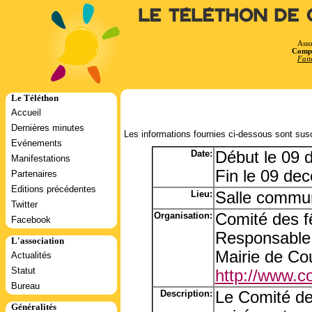
Le Téléthon de 
Asso
Compt
Fait
Le Téléthon
Accueil
Dernières minutes
Les informations fournies ci-dessous sont susc
Evénements
Date:
Début le 09
Manifestations
Fin le 09 de
Partenaires
Editions précédentes
Lieu:
Salle commun
Twitter
Organisation:
Comité des f
Facebook
Responsable:
L'association
Mairie de Co
Actualités
Statut
http://www.co
Bureau
Description:
Le Comité de
Généralités