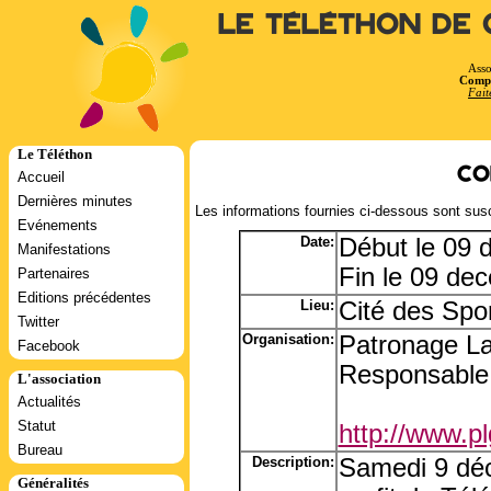
Le Téléthon de 
Asso
Compt
Fait
Le Téléthon
Co
Accueil
Dernières minutes
Les informations fournies ci-dessous sont susc
Evénements
Date:
Début le 09
Manifestations
Fin le 09 de
Partenaires
Editions précédentes
Lieu:
Cité des Spor
Twitter
Organisation:
Patronage La
Facebook
Responsable:
L'association
Actualités
Statut
http://www.pl
Bureau
Description:
Samedi 9 déc
Généralités