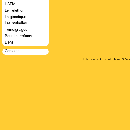
L'AFM
Le Téléthon
La génétique
Les maladies
Témoignages
Pour les enfants
Liens
Contacts
Téléthon de Granville Terre & Mer