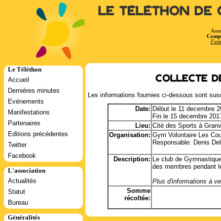
Le Téléthon de 
Asso
Compt
Fait
Le Téléthon
Collecte d
Accueil
Dernières minutes
Les informations fournies ci-dessous sont susc
Evénements
Date:
Début le 11 decembre 2
Manifestations
Fin le 15 decembre 201
Partenaires
Lieu:
Cité des Sports à Granvi
Editions précédentes
Organisation:
Gym Volontaire Les Cou
Responsable: Denis Del
Twitter
Facebook
Description:
Le club de Gymnastique 
des membres pendant l
L'association
Actualités
Plus d'informations à ven
Somme
Statut
récoltée:
Bureau
Généralités