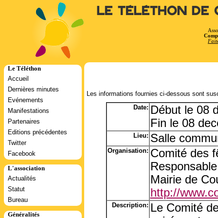
Le Téléthon de 
Asso
Compt
Fait
Le Téléthon
Accueil
Dernières minutes
Les informations fournies ci-dessous sont susc
Evénements
Date:
Début le 08
Manifestations
Fin le 08 de
Partenaires
Editions précédentes
Lieu:
Salle commun
Twitter
Organisation:
Comité des f
Facebook
Responsable:
L'association
Mairie de Co
Actualités
Statut
http://www.co
Bureau
Description:
Le Comité de
Généralités