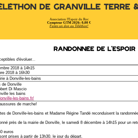
éléthon de Granville Terre 
Association l'Espoir du Roc
Compteur GTM 2026: 0,00 €
Faites un don au Téléthon!
Randonnée de l'Espoir
eptibles d'évoluer...
embre 2018 à 14h15
bre 2018 à 16h30
rie à Donville-les-bains
 de Donville
bert Di Mascio
ville les bains
onville-les-bains.fr/
aussures de marche!
tes de Donville-les-bains et Madame Régine Tandé reconduisent la randonnée d
onné près de la mairie de Donville, le samedi 8 décembre à 14h15 pour un ret
50 euros
sont prises à partir de 13h30, le jour du départ.