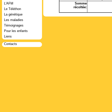
L'AFM
Somme
récoltée:
Le Téléthon
La génétique
Les maladies
Témoignages
Pour les enfants
Liens
Contacts