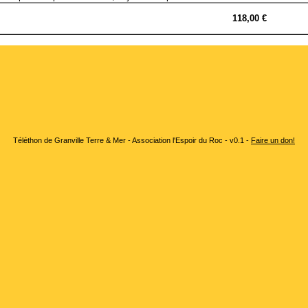
118,00 €
Téléthon de Granville Terre & Mer - Association l'Espoir du Roc - v0.1 -
Faire un don!