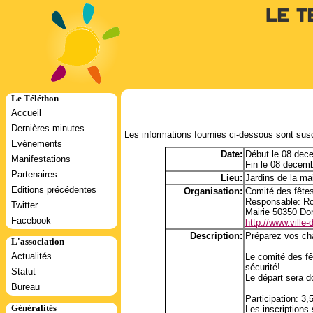
Le T
Le Téléthon
Accueil
Dernières minutes
Les informations fournies ci-dessous sont susc
Evénements
Date:
Début le 08 dec
Manifestations
Fin le 08 decem
Partenaires
Lieu:
Jardins de la mai
Editions précédentes
Organisation:
Comité des fêtes
Responsable: Ro
Twitter
Mairie 50350 Don
Facebook
http://www.ville-d
Description:
Préparez vos ch
L'association
Actualités
Le comité des fê
sécurité!
Statut
Le départ sera d
Bureau
Participation: 3,
Généralités
Les inscriptions 