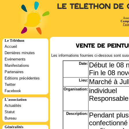
Le Téléthon de 
Asso
Compt
Fait
Le Téléthon
Vente de peint
Accueil
Dernières minutes
Les informations fournies ci-dessous sont susc
Evénements
Date:
Début le 08
Manifestations
Fin le 08 no
Partenaires
Editions précédentes
Lieu:
Marché à Jull
Twitter
Organisation:
individuel
Facebook
Responsable
L'association
Actualités
Statut
Description:
Pendant plus
Bureau
confectionné 
Généralités