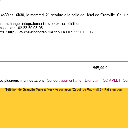
14h30 et 16h30, le mercredi 21 octobre à la salle de Hérel de Granville. Celu
arif inchangé, intégralement reversés au Téléthon.
ligatoire : 02.33.50.03.05
s : http://www.telethongranville.fr ou au 02.33.50.03.05
945,00 €
e plusieurs manifestations:
Concert pour enfants - Didi Lam - COMPLET
,
Co
Téléthon de Granville Terre & Mer - Association l'Espoir du Roc - v0.1 -
Faire un don!