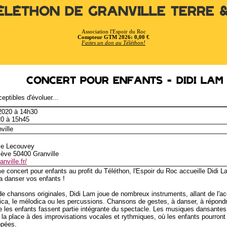
éléthon de Granville Terre 
Association l'Espoir du Roc
Compteur GTM 2026: 0,00 €
Faites un don au Téléthon!
Concert pour enfants - Didi Lam
eptibles d'évoluer...
 2020 à 14h30
20 à 15h45
ville
ce Lecouvey
iève 50400 Granville
nville.fr/
e concert pour enfants au profit du Téléthon, l'Espoir du Roc accueille Didi 
ra danser vos enfants !
e chansons originales, Didi Lam joue de nombreux instruments, allant de l'ac
ica, le mélodica ou les percussions. Chansons de gestes, à danser, à répond
 les enfants fassent partie intégrante du spectacle. Les musiques dansantes 
 la place à des improvisations vocales et rythmiques, où les enfants pourront
opées.