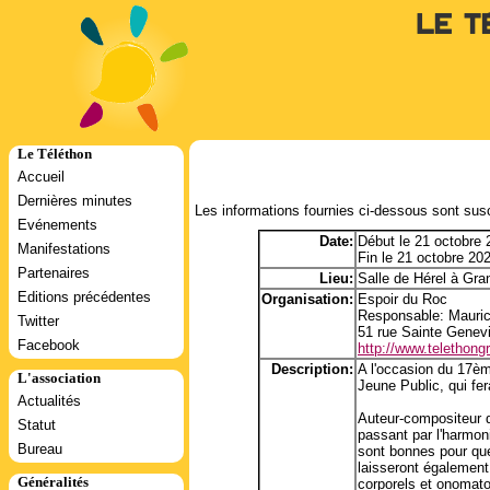
Le T
Le Téléthon
Accueil
Dernières minutes
Les informations fournies ci-dessous sont susc
Evénements
Date:
Début le 21 octobre
Manifestations
Fin le 21 octobre 20
Partenaires
Lieu:
Salle de Hérel à Gran
Editions précédentes
Organisation:
Espoir du Roc
Responsable: Mauri
Twitter
51 rue Sainte Genev
Facebook
http://www.telethongra
Description:
A l'occasion du 17èm
L'association
Jeune Public, qui fe
Actualités
Auteur-compositeur d
Statut
passant par l'harmon
Bureau
sont bonnes pour que
laisseront également
Généralités
corporels et onomat