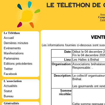
Le Téléthon de 
Asso
Compt
Fait
Le Téléthon
Vent
Accueil
Dernières minutes
Les informations fournies ci-dessous sont susc
Evénements
Date:
Début le 04 decembre 2
Manifestations
Fin le 04 decembre 202
Partenaires
Lieu:
Les Halles à Bréhal
Editions précédentes
Organisation:
Associations bréhalaise
Responsable: .
Twitter
Facebook
Description:
Le collectif organisateu
Bréhal.
L'association
Actualités
Les gourmands ont rende
Somme
Statut
récoltée:
Bureau
Généralités
Cette somme regroupe p