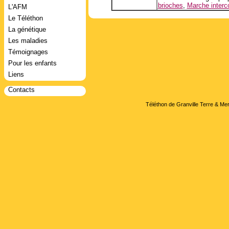
brioches
,
Marche inter
L'AFM
Le Téléthon
La génétique
Les maladies
Témoignages
Pour les enfants
Liens
Contacts
Téléthon de Granville Terre & Mer