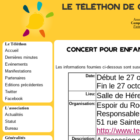
Le Téléthon de 
Asso
Compt
Fait
Le Téléthon
Concert pour enfan
Accueil
Dernières minutes
Evénements
Les informations fournies ci-dessous sont susc
Manifestations
Date:
Début le 27 
Partenaires
Fin le 27 oc
Editions précédentes
Twitter
Lieu:
Salle de Hére
Facebook
Organisation:
Espoir du Ro
L'association
Responsable
Actualités
51 rue Saint
Statut
Bureau
http://www.tel
Généralités
Description: