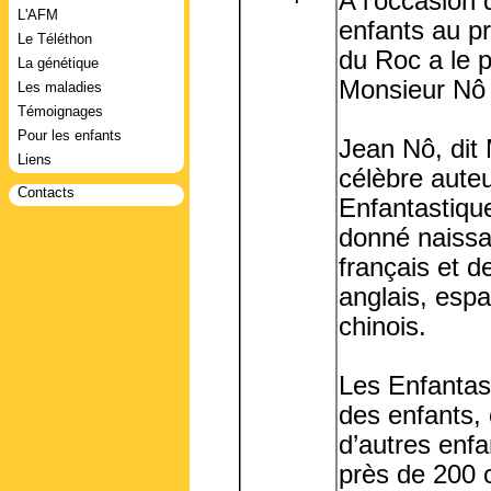
A l’occasion
L'AFM
enfants au pr
Le Téléthon
du Roc a le pl
La génétique
Monsieur Nô 
Les maladies
Témoignages
Pour les enfants
Jean Nô, dit 
Liens
célèbre aute
Contacts
Enfantastique
donné naissa
français et d
anglais, esp
chinois.
Les Enfantas
des enfants,
d’autres enfa
près de 200 