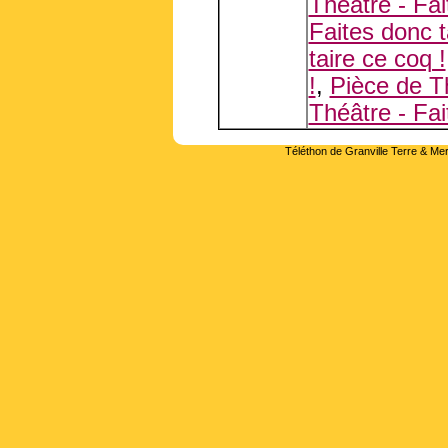
Théâtre - Fai
Faites donc t
taire ce coq !
!
,
Pièce de Th
Théâtre - Fai
Téléthon de Granville Terre & Mer