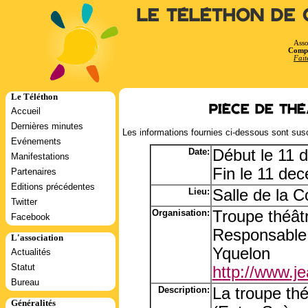
Le Téléthon de 
Asso
Compt
Fait
Le Téléthon
Pièce de Thé
Accueil
Dernières minutes
Les informations fournies ci-dessous sont susc
Evénements
Date:
Début le 11 
Manifestations
Fin le 11 de
Partenaires
Editions précédentes
Lieu:
Salle de la C
Twitter
Organisation:
Troupe théât
Facebook
Responsable
L'association
Yquelon
Actualités
Statut
http://www.j
Bureau
Description:
La troupe thé
Généralités