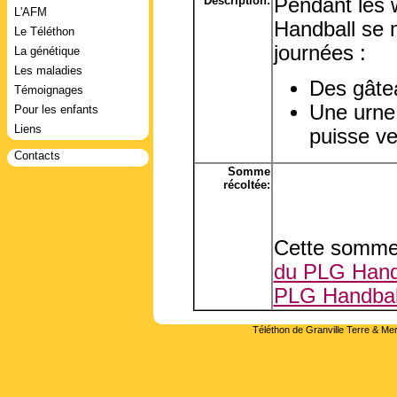
Description:
Pendant les 
L'AFM
Handball se m
Le Téléthon
journées :
La génétique
Les maladies
Des gâte
Témoignages
Une urne 
Pour les enfants
Liens
puisse ve
Contacts
Somme
récoltée:
Cette somme 
du PLG Hand
PLG Handbal
Téléthon de Granville Terre & Mer