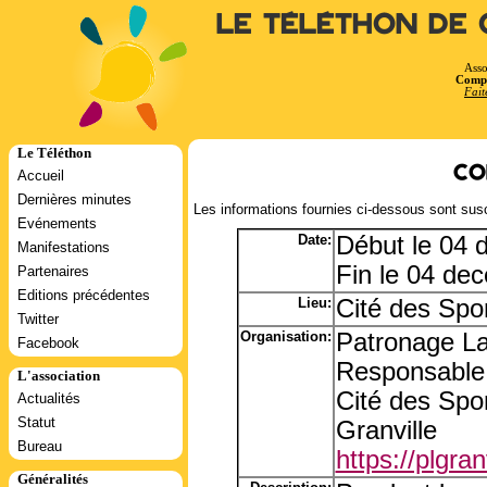
Le Téléthon de 
Asso
Compt
Fait
Le Téléthon
Co
Accueil
Dernières minutes
Les informations fournies ci-dessous sont susc
Evénements
Date:
Début le 04
Manifestations
Fin le 04 de
Partenaires
Editions précédentes
Lieu:
Cité des Spor
Twitter
Organisation:
Patronage La
Facebook
Responsable:
L'association
Cité des Spo
Actualités
Statut
Granville
Bureau
https://plgran
Généralités