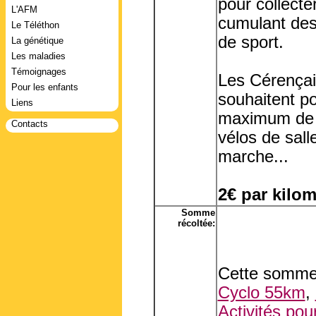
pour collecte
L'AFM
cumulant des
Le Téléthon
de sport.
La génétique
Les maladies
Témoignages
Les Cérençais
Pour les enfants
souhaitent p
Liens
maximum de k
Contacts
vélos de sall
marche...
2€ par kilom
Somme
récoltée:
Cette somme 
Cyclo 55km
,
Activités pou