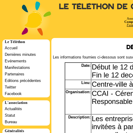
Le Téléthon de 
Asso
Compt
Fait
Le Téléthon
D
Accueil
Dernières minutes
Les informations fournies ci-dessous sont susc
Evénements
Date:
Début le 12
Manifestations
Fin le 12 de
Partenaires
Editions précédentes
Lieu:
Centre-ville
Twitter
Organisation:
CCAI - Céren
Facebook
Responsable
L'association
Actualités
Statut
Description:
Les entrepri
Bureau
invitées à pa
Généralités