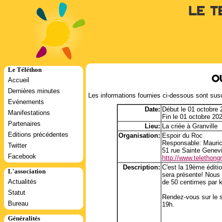
Le T
Le Téléthon
O
Accueil
Dernières minutes
Les informations fournies ci-dessous sont susc
Evénements
Date:
Début le 01 octobre
Manifestations
Fin le 01 octobre 20
Partenaires
Lieu:
La criée à Granville
Editions précédentes
Organisation:
Espoir du Roc
Responsable: Mauri
Twitter
51 rue Sainte Genev
Facebook
http://www.telethongra
Description:
C'est la 19ème éditi
L'association
sera présente! Nous 
Actualités
de 50 centimes par k
Statut
Rendez-vous sur le si
Bureau
19h.
Généralités