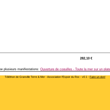
282,10 €
e plusieurs manifestations:
Ouverture de coquilles - Toute la mer sur un plat
Téléthon de Granville Terre & Mer - Association l'Espoir du Roc - v0.1 -
Faire un don!