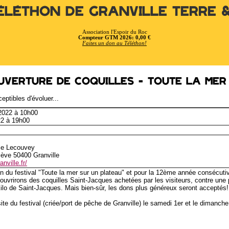
éléthon de Granville Terre 
Association l'Espoir du Roc
Compteur GTM 2026: 0,00 €
Faites un don au Téléthon!
uverture de coquilles - Toute la mer
eptibles d'évoluer...
 2022 à 10h00
22 à 19h00
ce Lecouvey
iève 50400 Granville
nville.fr/
on du festival "Toute la mer sur un plateau" et pour la 12ème année consécutiv
ouvrirons des coquilles Saint-Jacques achetées par les visiteurs, contre une 
ilo de Saint-Jacques. Mais bien-sûr, les dons plus généreux seront acceptés! 
te du festival (criée/port de pêche de Granville) le samedi 1er et le dimanch