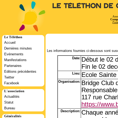
Le Téléthon de 
Asso
Compt
Fait
Le Téléthon
Accueil
Dernières minutes
Les informations fournies ci-dessous sont susc
Evénements
Date:
Début le 02
Manifestations
Fin le 02 de
Partenaires
Editions précédentes
Lieu:
Ecole Sainte 
Twitter
Organisation:
Bridge Club d
Facebook
Responsable:
L'association
117 rue Char
Actualités
Statut
https://www.b
Bureau
Description:
Chaque année
Généralités