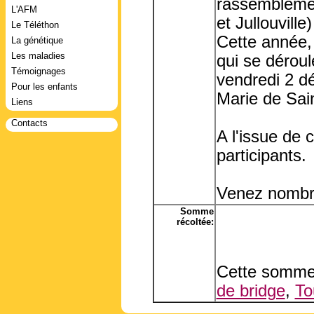
rassemblemen
L'AFM
et Jullouville
Le Téléthon
Cette année,
La génétique
Les maladies
qui se dérou
Témoignages
vendredi 2 d
Pour les enfants
Marie de Sain
Liens
Contacts
A l'issue de c
participants.
Venez nombre
Somme
récoltée:
Cette somme 
de bridge
,
To