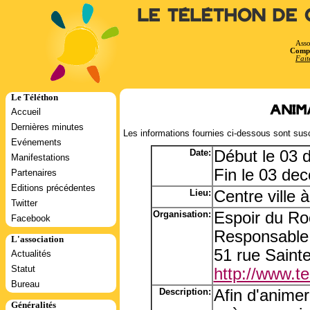
Le Téléthon de 
Asso
Compt
Fait
Le Téléthon
Anim
Accueil
Dernières minutes
Les informations fournies ci-dessous sont susc
Evénements
Date:
Début le 03
Manifestations
Fin le 03 de
Partenaires
Editions précédentes
Lieu:
Centre ville à
Twitter
Organisation:
Espoir du Ro
Facebook
Responsable
L'association
51 rue Saint
Actualités
Statut
http://www.tel
Bureau
Description:
Afin d'animer
Généralités