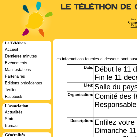
Le Téléthon de 
Asso
Compt
Fait
Le Téléthon
Accueil
Dernières minutes
Les informations fournies ci-dessous sont susc
Evénements
Date:
Début le 11 
Manifestations
Fin le 11 de
Partenaires
Editions précédentes
Lieu:
Salle du pay
Twitter
Organisation:
Comité des f
Facebook
Responsable
L'association
Actualités
Statut
Description:
Enfilez votre
Bureau
Dimanche 11
Généralités