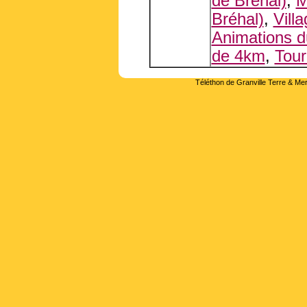
de Bréhal)
,
M
Bréhal)
,
Vill
Animations d
de 4km
,
Tour
Téléthon de Granville Terre & Mer