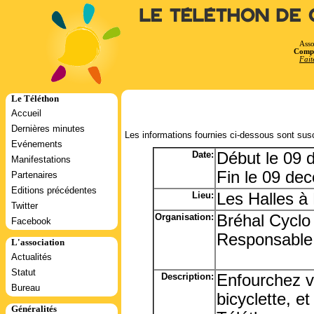
Le Téléthon de 
Asso
Compt
Fait
Le Téléthon
Accueil
Dernières minutes
Les informations fournies ci-dessous sont susc
Evénements
Date:
Début le 09
Manifestations
Fin le 09 de
Partenaires
Editions précédentes
Lieu:
Les Halles à
Twitter
Organisation:
Bréhal Cyclo
Facebook
Responsable:
L'association
Actualités
Statut
Description:
Enfourchez vo
Bureau
bicyclette, et
Généralités