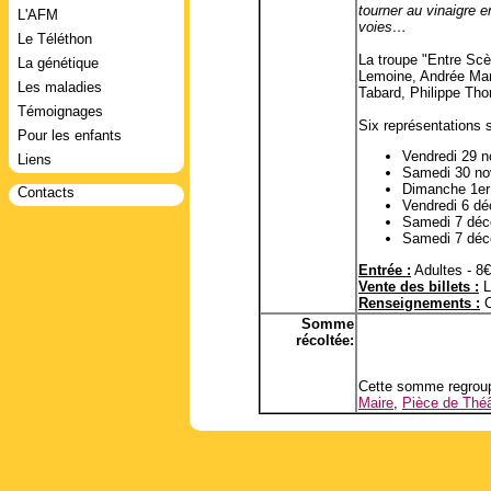
tourner au vinaigre 
L'AFM
voies…
Le Téléthon
La troupe "Entre Scè
La génétique
Lemoine, Andrée Mart
Les maladies
Tabard, Philippe Thor
Témoignages
Six représentations 
Pour les enfants
Vendredi 29 
Liens
Samedi 30 no
Dimanche 1er
Contacts
Vendredi 6 d
Samedi 7 déc
Samedi 7 déc
Entrée :
Adultes - 8€
Vente des billets :
L
Renseignements :
C
Somme
récoltée:
Cette somme regroup
Maire
,
Pièce de Théâ