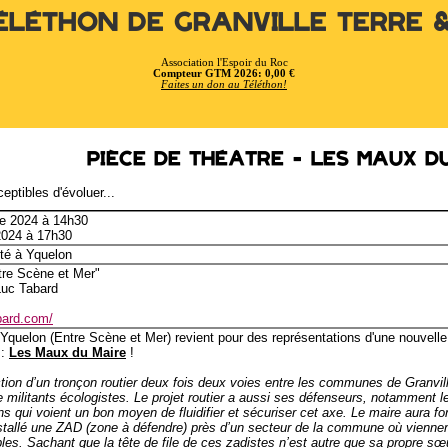
éléthon de Granville Terre 
Association l'Espoir du Roc
Compteur GTM 2026: 0,00 €
Faites un don au Téléthon!
Pièce de Théâtre - Les Maux d
eptibles d'évoluer...
e 2024 à 14h30
2024 à 17h30
ité à Yquelon
tre Scène et Mer"
Luc Tabard
bard.com/
'Yquelon (Entre Scène et Mer) revient pour des représentations d'une nouvelle 
 :
Les Maux du Maire
!
ction d’un tronçon routier deux fois deux voies entre les communes de Granvil
e militants écologistes. Le projet routier a aussi ses défenseurs, notamment l
ins qui voient un bon moyen de fluidifier et sécuriser cet axe. Le maire aura for
stallé une ZAD (zone à défendre) près d’un secteur de la commune où viennent
es. Sachant que la tête de file de ces zadistes n’est autre que sa propre sœur