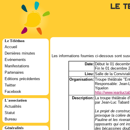
Le T
Le Téléthon
Accueil
Dernières minutes
Les informations fournies ci-dessous sont susc
Evénements
Date:
Début le 01 decembr
Manifestations
Fin le 01 decembre 
Partenaires
Lieu:
Salle de la Convivial
Editions précédentes
Organisation:
Troupe théâtrale "En
Responsable: Jean-
Twitter
Yquelon
Facebook
http://www.jeanlucta
Description:
La troupe théâtrale d
L'association
par Jean-Luc Tabard
Actualités
Le projet de constru
Statut
provoque la colère d
Bureau
Pauline et les rivera
opposants qui ont in
Généralités
des bécassines doubl