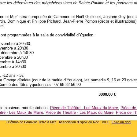
entre les défenseurs des mégabécassines de Sainte-Pauline et les partisans d
ne et Mer" sera composée de Catherine et Noël Guillouet, Josiane Guy (cost
in, Dominique et Philippe Pichard, Jean-Pierre Pornon (décor et illustrations
el.
sont programmées à la salle de convivialité d'Yquelon :
novembre à 20h30
vembre à 20h30
 décembre à 14h30
écembre à 20h30
embre à 14h30
embre à 20h30
, -12 ans - 3€
a Grange dîmière (cour de la mairie d’Yquelon), les samedis 9, 16 et 23 nov
omité des fêtes yquelonnais - 07.68.32.56.90
3000,00 €
e plusieurs manifestations:
Pièce de Théâtre - Les Maux du Maire
,
Pièce de
tre - Les Maux du Maire
,
Pièce de Théâtre - Les Maux du Maire
,
Pièce de Th
Téléthon de Granville Terre & Mer - Association l'Espoir du Roc - v0.1 -
Faire un don!