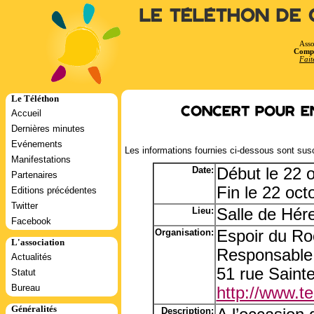
Le Téléthon de 
Asso
Compt
Fait
Le Téléthon
Concert pour e
Accueil
Dernières minutes
Evénements
Les informations fournies ci-dessous sont susc
Manifestations
Date:
Début le 22 
Partenaires
Fin le 22 oc
Editions précédentes
Twitter
Lieu:
Salle de Hére
Facebook
Organisation:
Espoir du Ro
L'association
Responsable
Actualités
51 rue Saint
Statut
Bureau
http://www.tel
Généralités
Description: