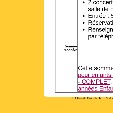
2 concert
salle de 
Entrée : 
Réservati
Renseigne
par télép
Somme
récoltée:
Cette somme 
pour enfants
- COMPLET
années Enfan
Téléthon de Granville Terre & Mer