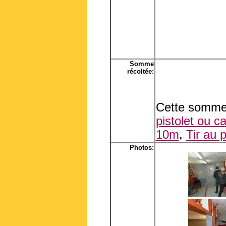
Somme
récoltée:
Cette somme 
pistolet ou c
10m
,
Tir au 
Photos: