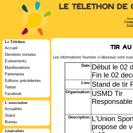
Le Téléthon de 
Asso
Compt
Fait
Le Téléthon
Tir au
Accueil
Dernières minutes
Les informations fournies ci-dessous sont susc
Evénements
Date:
Début le 02 
Manifestations
Fin le 02 de
Partenaires
Editions précédentes
Lieu:
Stand de tir 
Twitter
Organisation:
USMD Tir
Facebook
Responsable
L'association
Actualités
Statut
Description:
L'Union Sport
Bureau
propose de vo
Généralités