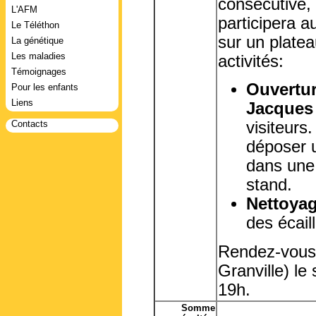
consécutive, 
L'AFM
participera a
Le Téléthon
sur un platea
La génétique
Les maladies
activités:
Témoignages
Ouvertur
Pour les enfants
Liens
Jacques
Contacts
visiteurs.
déposer u
dans une 
stand.
Nettoyag
des écail
Rendez-vous s
Granville) le
19h.
Somme