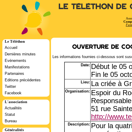
Le Téléthon de 
Asso
Compt
Fait
Le Téléthon
Ouverture de coq
Accueil
Dernières minutes
Les informations fournies ci-dessous sont susc
Evénements
Date:
Début le 05 
Manifestations
Fin le 05 oc
Partenaires
Editions précédentes
Lieu:
La criée à Gr
Twitter
Organisation:
Espoir du Ro
Facebook
Responsable
L'association
51 rue Saint
Actualités
Statut
http://www.tel
Bureau
Description:
Pour la quat
Généralités